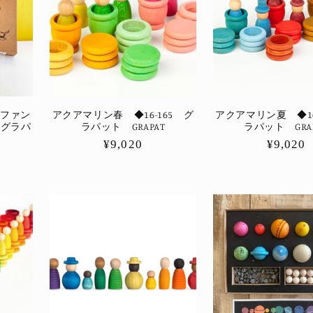
】ファン
アクアマリン春 ◆16-165 グ
アクアマリン夏 ◆16
 グラパ
ラパット GRAPAT
ラパット GRAP
通
¥9,020
通
¥9,020
常
常
価
価
格
格