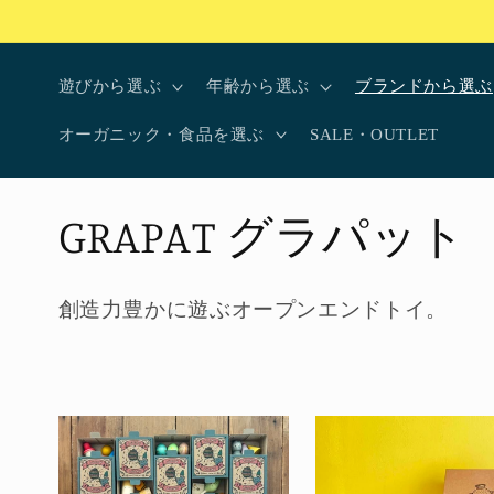
コンテ
ンツに
進む
遊びから選ぶ
年齢から選ぶ
ブランドから選ぶ
オーガニック・食品を選ぶ
SALE・OUTLET
コ
GRAPAT グラパット
レ
創造力豊かに遊ぶオープンエンドトイ。
ク
シ
ョ