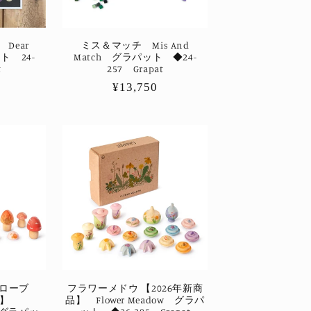
Dear
ミス＆マッチ Mis And
ット 24-
Match グラパット ◆24-
t
257 Grapat
通
¥13,750
常
価
格
ローブ
フラワーメドウ 【2026年新商
商品】
品】 Flower Meadow グラパ