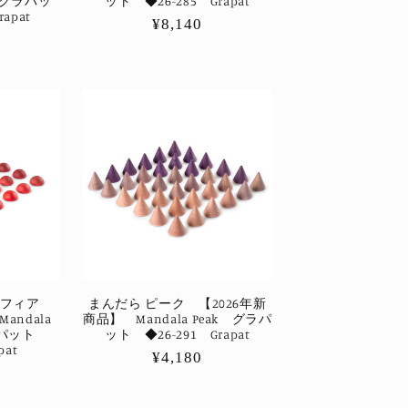
e グラパッ
ット ◆26-285 Grapat
apat
通
¥8,140
常
価
格
スフィア
まんだら ピーク 【2026年新
andala
商品】 Mandala Peak グラパ
 グラパット
ット ◆26-291 Grapat
pat
通
¥4,180
常
価