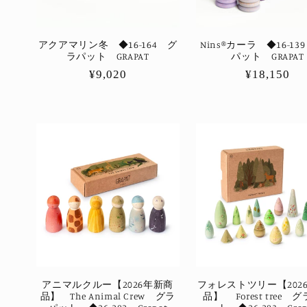
アクアマリン冬 ◆16-164 グ
Nins®カーラ ◆16-13
ラパット GRAPAT
パット GRAPAT
通
¥9,020
通
¥18,150
常
常
価
価
格
格
アニマルクルー【2026年新商
フォレストツリー【202
品】 The Animal Crew グラ
品】 Forest tree 