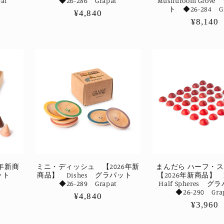
at
◆26-286 Grapat
Mushuroom Grov
ト ◆26-284 Gr
通
¥4,840
通
¥8,140
常
常
価
価
格
格
6年新商
ミニ・ディッシュ 【2026年新
まんだら ハーフ・
パット
商品】 Dishes グラパット
【2026年新商品】 M
t
◆26-289 Grapat
Half Spheres
◆26-290 Gra
通
¥4,840
通
¥3,960
常
常
価