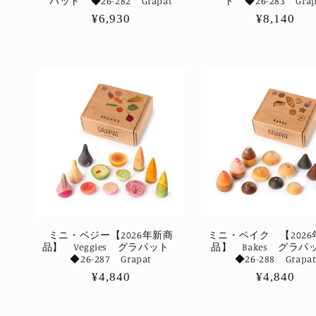
パット ◆26-282 Grapat
ト ◆26-283 Grap
通
¥6,930
通
¥8,140
常
常
価
価
格
格
ミニ・ベジー【2026年新商
ミニ・ベイク 【202
品】 Veggies グラパット
品】 Bakes グラ
◆26-287 Grapat
◆26-288 Grapa
通
¥4,840
通
¥4,840
常
常
価
価