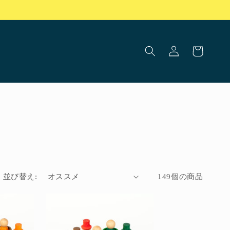
ロ
カ
グ
ー
イ
ト
ン
並び替え:
149個の商品