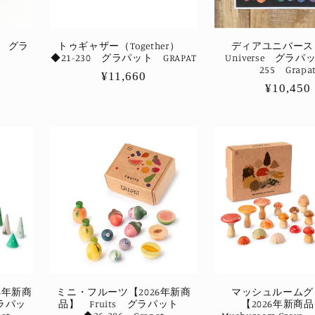
9 グラ
トゥギャザー（Together）
ディアユニバース 
◆21-230 グラパット GRAPAT
Universe グラパ
255 Grapa
通
¥11,660
通
¥10,450
常
常
価
価
格
格
6年新商
ミニ・フルーツ【2026年新商
マッシュルームグ
グラパッ
品】 Fruits グラパット
【2026年新