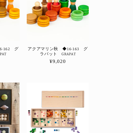
-162 グ
アクアマリン秋 ◆16-163 グ
AT
ラパット GRAPAT
通
¥9,020
常
価
格