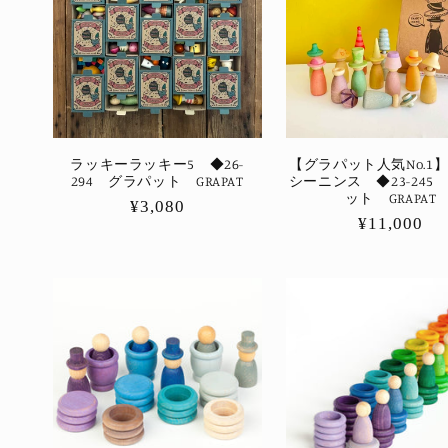
ン
:
ラッキーラッキー5 ◆26-
【グラパット人気No.1
294 グラパット GRAPAT
シーニンス ◆23-245
ット GRAPAT
通
¥3,080
通
¥11,000
常
常
価
価
格
格