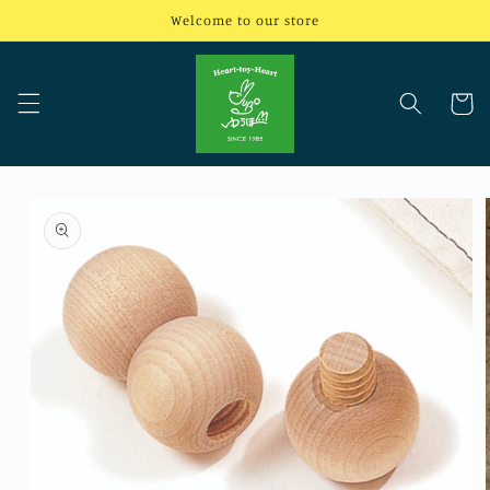
コンテ
Welcome to our store
ンツに
進む
カ
ー
ト
商品情
報にス
キップ