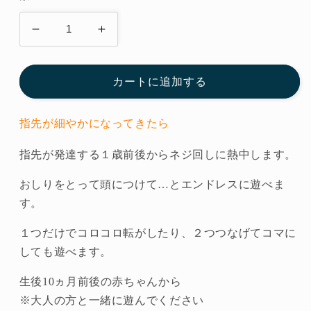
格
ね
ね
じ
じ
っ
っ
カートに追加する
こ
こ
(童
(童
指先が細やかになってきたら
具
具
館）
館）
指先が発達する１歳前後からネジ回しに熱中します。
の
の
数
数
おしりをとって頭につけて…とエンドレスに遊べま
量
量
す。
を
を
１つだけでコロコロ転がしたり、２つつなげてコマに
減
増
しても遊べます。
ら
や
す
す
生後10ヵ月前後の赤ちゃんから
※大人の方と一緒に遊んでください