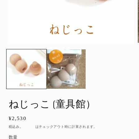
モ
ー
ダ
ル
で
メ
デ
ィ
ア
(1)
を
ねじっこ (童具館）
開
く
通
¥2,530
常
税込み。
配送料
はチェックアウト時に計算されます。
価
数量