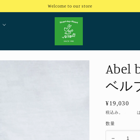
Welcome to our store
Abel
ベル
通
¥19,030
常
税込み。
配送料
価
数量
格