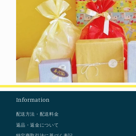
を
を
開
開
く
く
Information
配送方法・配送料金
返品・返金について
特定商取引法に基づく表記