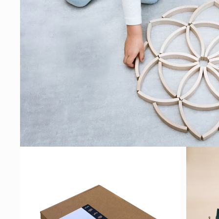
モ
ー
ダ
ル
で
メ
デ
ィ