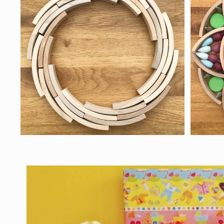
ル
ル
で
で
メ
メ
デ
デ
ィ
ィ
ア
ア
(6)
(7)
を
を
開
開
く
く
モ
モ
ー
ー
ダ
ダ
ル
ル
で
で
メ
メ
デ
デ
ィ
ィ
ア
ア
(8)
(9)