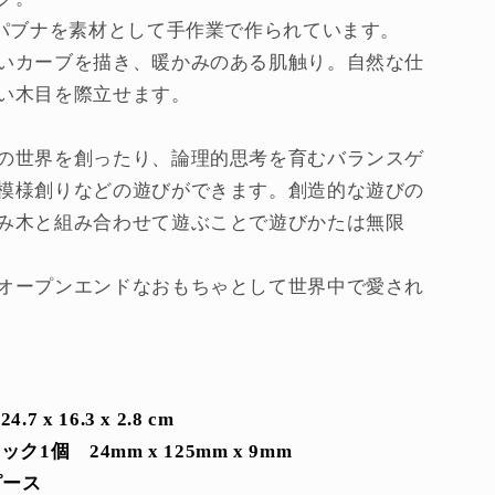
を
ッパブナを素材として手作業で作られています。
増
いカーブを描き、暖かみのある肌触り。自然な仕
や
す
い木目を際立せます。
の世界を創ったり、論理的思考を育むバランスゲ
模様創りなどの遊びができます。創造的な遊びの
み木と組み合わせて遊ぶことで遊びかたは無限
オープンエンドなおもちゃとして世界中で愛され
 x 16.3 x 2.8 cm
1個 24mm x 125mm x 9mm
ピース