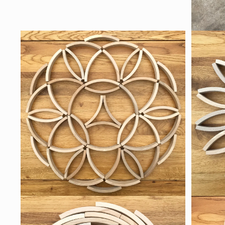
モ
ー
ダ
ル
モ
で
ー
メ
ダ
デ
ル
ィ
で
ア
メ
(4)
デ
を
ィ
開
ア
く
(5)
を
開
く
モ
モ
ー
ー
ダ
ダ