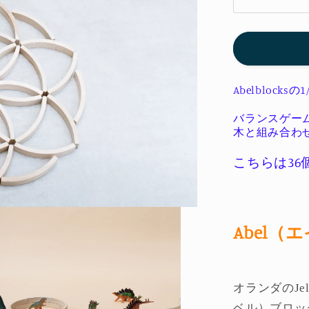
Abel
blocks
mini
36
エ
イ
Abelblocksの1
ベ
ル
バランスゲーム
木と組み合わ
ブ
ロ
こちらは3
ッ
ク
ミ
ニ
Abel
36
の
数
オランダのJel
量
ベル）ブロッ