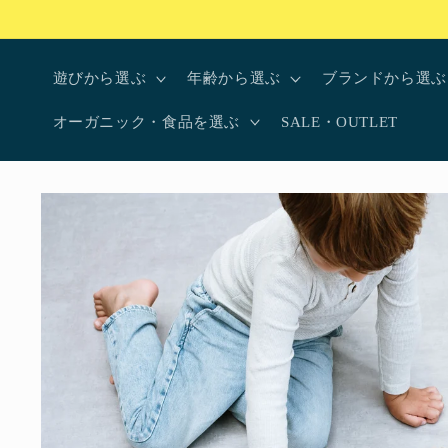
コンテ
ンツに
進む
遊びから選ぶ
年齢から選ぶ
ブランドから選ぶ
オーガニック・食品を選ぶ
SALE・OUTLET
商品情
報にス
キップ