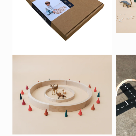
ア
(1)
を
開
く
モ
ー
ダ
ル
モ
で
ー
メ
ダ
デ
ル
ィ
で
ア
(3)
メ
を
デ
開
ィ
く
ア
(2)
を
開
く