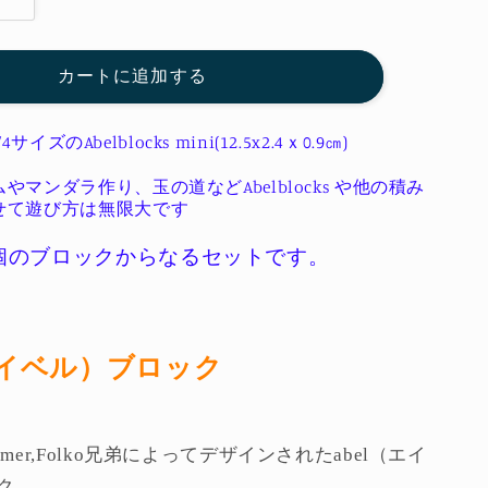
Abel
blocks
mini
36
カートに追加する
エ
イ
/4サイズのAbelblocks mini(12.5x2.4ｘ0.9㎝)
ベ
ル
やマンダラ作り、玉の道などAbelblocks や他の積み
せて遊び方は無限大です
ブ
ロ
6個のブロックからなるセットです。
ッ
ク
ミ
ニ
（エイベル）ブロック
36
の
数
mer,Folko兄弟によってデザインされたabel（エイ
量
ク。