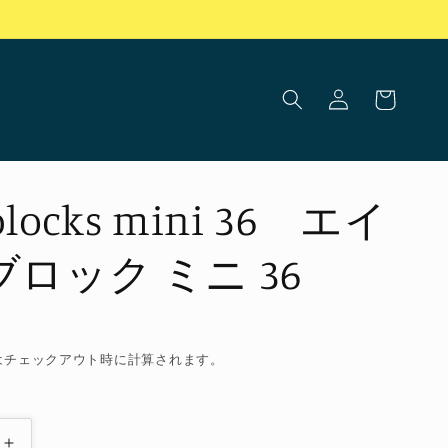
ロ
カ
グ
ー
イ
ト
ン
 blocks mini 36 エイ
ブロック ミニ 36
はチェックアウト時に計算されます。