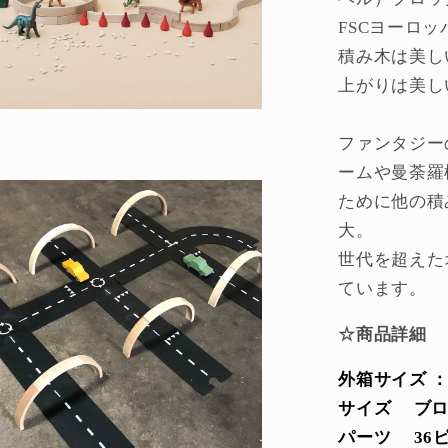
を
FSCヨーロ
減
積み木は美し
ら
す
上がりは美し
ファンタジー
ームや曼荼羅
ために他の積
大。
世代を超えた
ています。
☆商品詳細
外箱サイズ ：24.7
サイズ ブロック
パーツ 36