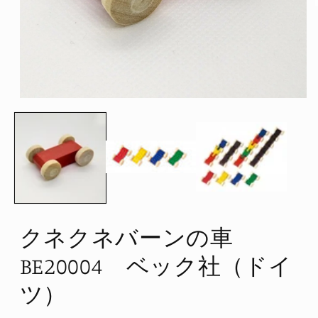
モ
ー
ダ
ル
で
メ
デ
ィ
ア
(1)
を
クネクネバーンの車
開
く
BE20004 ベック社（ドイ
ツ）