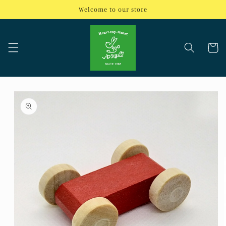
コンテ
Welcome to our store
ンツに
進む
カ
ー
ト
商品情
報にス
キップ