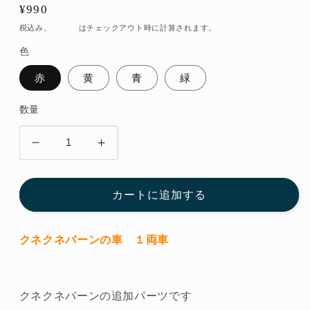
通
¥990
常
税込み。
配送料
はチェックアウト時に計算されます。
価
色
格
赤
黄
青
緑
数量
ク
ク
ネ
ネ
ク
ク
カートに追加する
ネ
ネ
バ
バ
ー
ー
クネクネバーンの車 １両車
ン
ン
の
の
車
車
クネクネバーンの追加パーツです