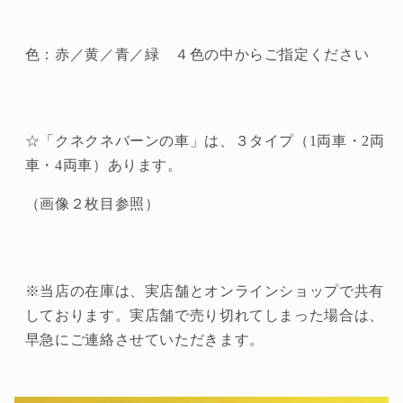
BE20004
BE20004
ベ
ベ
ッ
ッ
色：赤／黄／青／緑 ４色の中からご指定ください
ク
ク
社
社
（ド
（ド
イ
イ
☆「クネクネバーンの車」は、３タイプ（1両車・2両
ツ）
ツ）
車・4両車）あります。
の
の
（画像２枚目参照）
数
数
量
量
を
を
減
増
※当店の在庫は、実店舗とオンラインショップで共有
ら
や
しております。実店舗で売り切れてしまった場合は、
す
す
早急にご連絡させていただきます。