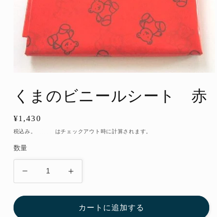
モ
ー
くまのビニールシート 赤
ダ
ル
で
通
¥1,430
メ
デ
常
税込み。
配送料
はチェックアウト時に計算されます。
ィ
価
ア
数量
格
(1)
を
開
く
く
く
ま
ま
の
の
カートに追加する
ビ
ビ