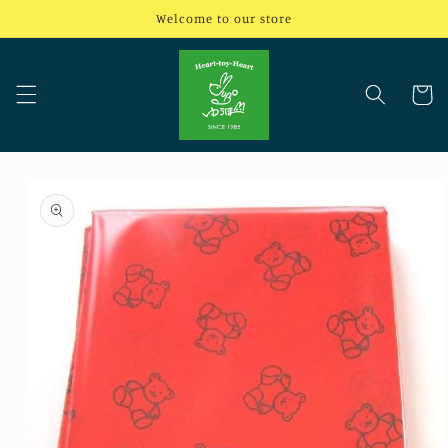
コンテ
Welcome to our store
ンツに
進む
カ
ー
ト
商品情
報にス
キップ