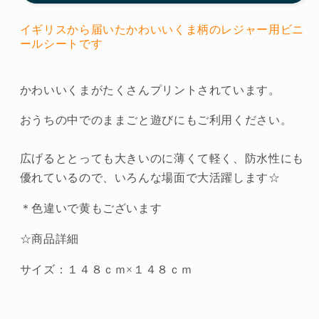
ニ
ニ
イギリスから届いたかわいい
くま柄のレジャー用ビニ
ー
ー
ールシートです
ル
ル
シ
シ
ー
ー
かわいいくまがたくさんプリントされています。
ト
ト
おうちの中でのままごと遊びにもご利用ください。
赤
赤
の
の
広げるととっても大きいのに薄くて軽く、防水性にも
数
数
優れているので、いろんな場面で大活躍します☆
量
量
を
を
＊色違いで黄もございます
減
増
ら
や
☆商品詳細
す
す
サイズ：１４８ｃｍ×１４８ｃｍ