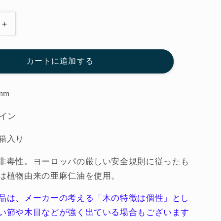
36
コ
イ
カートに追加する
ン
（基
本
mm
６
コイン
色）
◆15-
箱入り
118
グ
非毒性。ヨーロッパの厳しい安全規則に従ったも
ラ
は植物由来の亜麻仁油を使用。
パ
ッ
品は、メーカーの考える「木の特徴は個性」とし
ト
い節や木目などが強く出ている場合もございます
GRAPAT