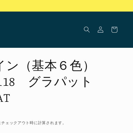
ロ
カ
グ
ー
イ
ト
ン
コイン（基本６色）
-118 グラパット
AT
はチェックアウト時に計算されます。