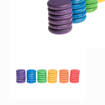
モ
ー
ダ
ル
で
メ
デ
ィ
ア
(1)
を
開
く
モ