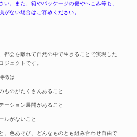
さい。また、箱やパッケージの傷やへこみ等も、
の
数
損がない場合はご容赦ください。
量
を
増
や
す
、都会を離れて自然の中で生きることで実現した
ロジェクトです。
特徴は
のものがたくさんあること
デーション展開があること
ールがないこと
と、色あそび、どんなものとも組み合わせ自由で