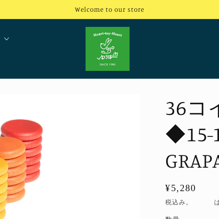
Welcome to our store
36
◆15
GRAP
通
¥5,280
常
税込み。
配送料
価