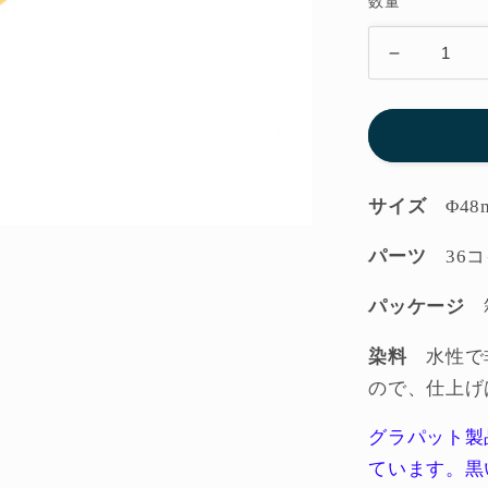
数量
格
36
コ
イ
ン
（基
本
サイズ
Φ48
６
パーツ
36
色）
◆15-
パッケージ
118
グ
染料
水性で
ラ
ので、仕上げ
パ
ッ
グラパット製
ト
ています。黒
GRAPAT