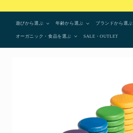
コンテ
ンツに
進む
遊びから選ぶ
年齢から選ぶ
ブランドから選ぶ
オーガニック・食品を選ぶ
SALE・OUTLET
商品情
報にス
キップ