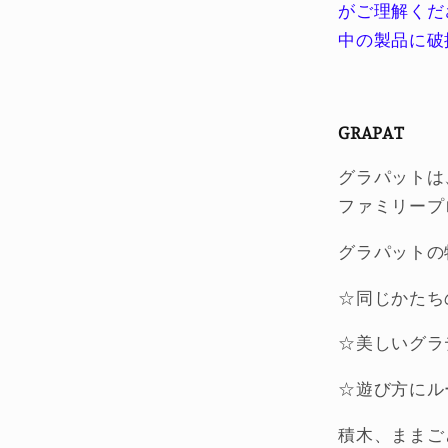
がご理解くだ
の
数
中の製品に破
量
を
減
GRAPAT
ら
す
グラパットは
ファミリープ
グラパットの
☆同じかたち
☆美しいグラ
☆遊び方にル
積木、ままご