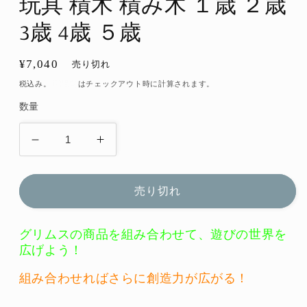
玩具 積木 積み木 １歳 ２歳
3歳 4歳 ５歳
通
¥7,040
売り切れ
常
税込み。
配送料
はチェックアウト時に計算されます。
価
数量
格
グ
グ
リ
リ
ム
ム
売り切れ
ス
ス
ト
ト
グリムスの商品を組み合わせて、遊びの世界を
ラ
ラ
広げよう！
ッ
ッ
ク・
ク・
組み合わせればさらに創造力が広がる！
レ
レ