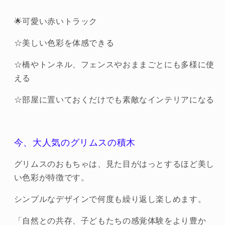
ッ
ッ
ド
ド
🌟可愛い赤いトラック
GM09440
GM09440
グ
グ
☆美しい色彩を体感できる
リ
リ
ム
ム
☆
橋やトンネル、フェンスやおままごとにも多様に使
ス
ス
える
グ
グ
☆
部屋に置いておくだけでも素敵なインテリアになる
リ
リ
ム
ム
【正
【正
規
規
今、大人気のグリムスの積木
輸
輸
グリムスのおもちゃは、見た目がはっとするほど美し
入
入
い色彩が特徴です。
品】
品】
知
知
シンプルなデザインで何度も繰り返し楽しめます。
育
育
玩
玩
「自然との共存、子どもたちの感覚体験をより豊か