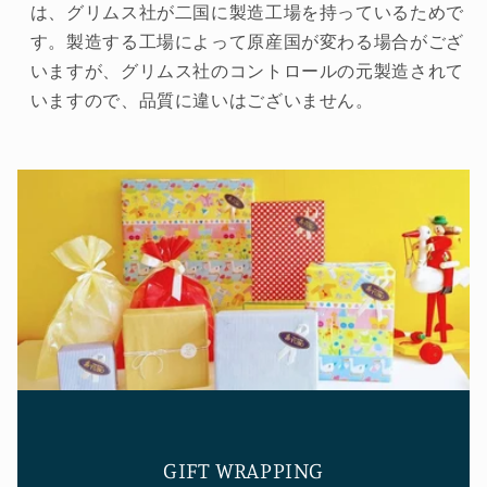
数
数
は、グリムス社が二国に製造工場を持っているためで
量
量
す。製造する工場によって原産国が変わる場合がござ
を
を
いますが、グリムス社のコントロールの元製造されて
減
増
いますので、品質に違いはございません。
ら
や
す
す
GIFT WRAPPING