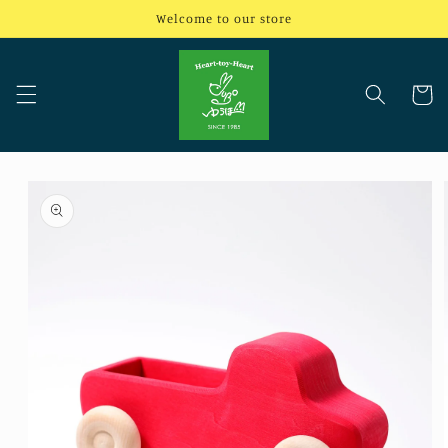
コンテ
Welcome to our store
ンツに
進む
カ
ー
ト
商品情
報にス
キップ