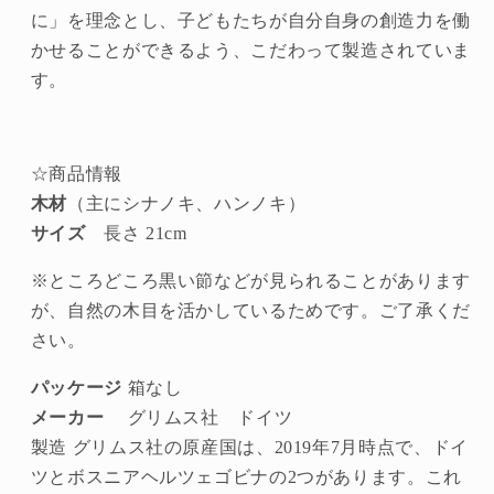
具
具
に」を理念とし、子どもたちが自分自身の創造力を働
積
積
かせることができるよう、こだわって製造されていま
木
木
す。
積
積
み
み
木
木
☆商品情報
１
１
木材
（主にシナノキ、ハンノキ）
歳
歳
サイズ
長さ 21cm
２
２
歳
歳
※ところどころ黒い節などが見られることがあります
3
3
が、自然の木目を活かしているためです。ご了承くだ
歳
歳
さい。
4
4
歳
歳
パッケージ
箱なし
５
５
メーカー
グリムス社 ドイツ
歳
歳
製造 グリムス社の原産国は、2019年7月時点で、ドイ
の
の
ツとボスニアヘルツェゴビナの2つがあります。これ