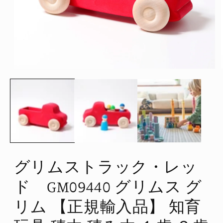
モ
ー
ダ
ル
で
メ
デ
ィ
ア
(1)
を
グリムストラック・レッ
開
く
ド GM09440 グリムス グ
リム 【正規輸入品】 知育