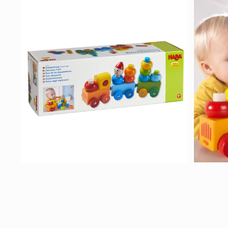
ー
ダ
ル
で
メ
デ
ィ
ア
(1)
を
開
く
モ
モ
ー
ー
ダ
ダ
ル
ル
で
で
メ
メ
デ
デ