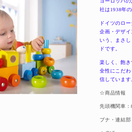
ヨーロッパの
を
社は1938年
減
ら
ドイツのロー
す
企画・デザイ
いう、まさし
ドです。
楽しく、飽き
全性にこだわ
信しています
☆商品情報
先頭機関車：8
ブナ・連結部