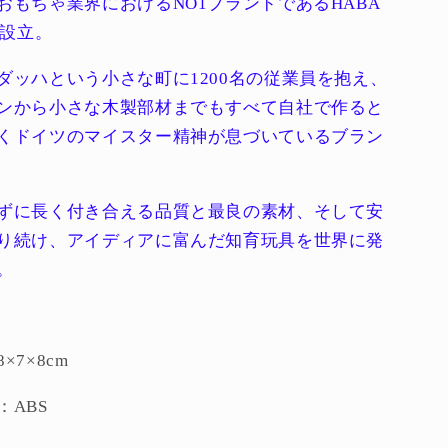
おもちゃ業界におけるNO1ブランドであるHABA
を
の設立。
増
や
ダッハという小さな町に1200名の従業員を抱え、
す
ンから小さな木製部材までもすべて自社で作ると
くドイツのマイスター精神が息づいているブラン
ずに長く付き合える品質と最良の素材、そして安
り続け、アイディアに富んだ知育玩具を世界に発
。
×7×8cm
：ABS