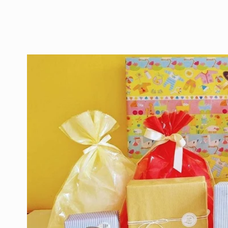
ィ
ィ
ア
ア
(2)
(3)
を
を
開
開
く
く