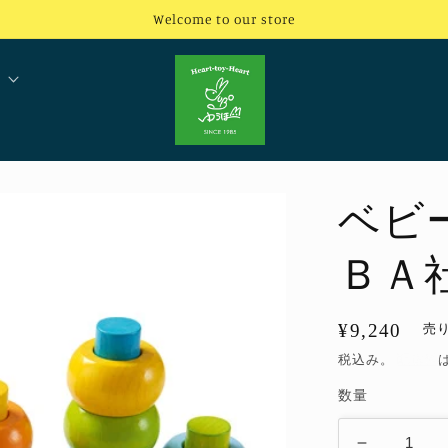
Welcome to our store
ベビ
ＢＡ
通
¥9,240
売
常
税込み。
配送料
価
数量
格