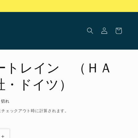
ロ
カ
グ
ー
イ
ト
ン
ートレイン （ＨＡ
社・ドイツ）
り切れ
はチェックアウト時に計算されます。