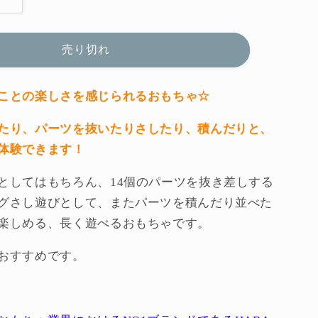
ベ
ビ
ー
売り切れ
ト
レ
イ
ことの楽しさを感じられるおもちゃ☆
ン
たり、パーツを抜いたりさしたり、積んだりと、
（Ｈ
体験できます！
Ａ
Ｂ
としてはもちろん、14個のパーツを抜き差しする
Ａ
グさし遊びとして、またパーツを積んだり並べた
社・
楽しめる、長く遊べるおもちゃです。
ド
イ
おすすめです。
ツ）
の
数
量