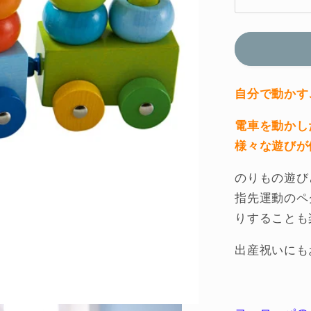
ベ
ビ
ー
ト
レ
イ
自分で動かす
ン
電車を動かし
（Ｈ
様々な遊びが
Ａ
Ｂ
のりもの遊び
Ａ
指先運動のペ
社・
りすることも
ド
イ
出産祝いにも
ツ）
の
数
量