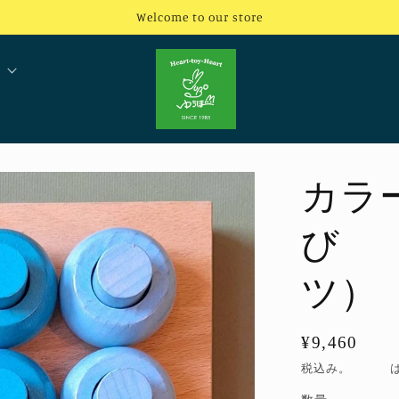
Welcome to our store
カラ
び 
ツ）
通
¥9,460
常
税込み。
配送料
価