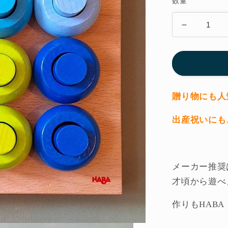
数量
格
カ
ラ
ー
リ
ン
グ
贈り物にも人
の
出産祝いにも
ペ
グ
遊
び
メーカー推奨
（Ｈ
才頃から遊べ
Ａ
Ｂ
作りもHAB
Ａ