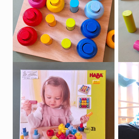
ィ
ィ
ア
ア
(2)
(3)
を
を
開
開
く
く
モ
モ
ー
ー
ダ
ダ
ル
ル
で
で
メ
メ
デ
デ
ィ
ィ
ア
ア
(4)
(5)
を
を
開
開
く
く