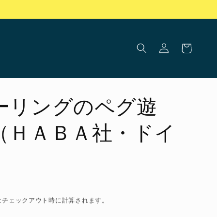
ロ
カ
グ
ー
イ
ト
ン
ーリングのペグ遊
（ＨＡＢＡ社・ドイ
はチェックアウト時に計算されます。