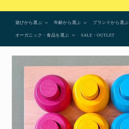
コンテ
ンツに
進む
遊びから選ぶ
年齢から選ぶ
ブランドから選ぶ
オーガニック・食品を選ぶ
SALE・OUTLET
商品情
報にス
キップ