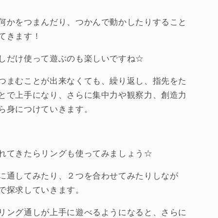
社・
ド
何かをつまんだり、つかんで動かしたりすること
イ
てきます！
ツ）
の
しだけ使って遊ぶのも楽しいですね☆
数
量
つまむことが出来なくても、繰り返し、指先をた
を
とで上手になり、さらに集中力や観察力、創造力
増
ら身につけていきます。
や
す
れてきたらリングも使ってみましょう☆
に通してみたり、２つを合わせてみたりしなが
で探求していきます。
リング通しが上手に遊べるようになると、さらに