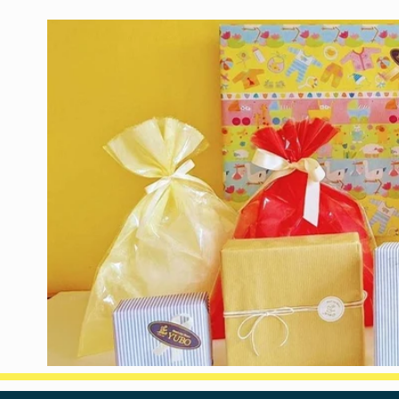
ダ
ダ
ル
ル
で
で
メ
メ
デ
デ
ィ
ィ
ア
ア
(8)
(9)
を
を
開
開
く
く