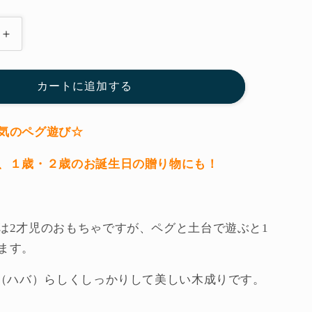
カ
ラ
ー
カートに追加する
リ
ン
グ
気のペグ遊び☆
の
、１歳・２歳のお誕生日の贈り物にも！
ペ
グ
遊
び
は2才児のおもちゃですが、ペグと土台で遊ぶと1
（Ｈ
ます。
Ａ
Ｂ
A（ハバ）らしくしっかりして美しい木成りです。
Ａ