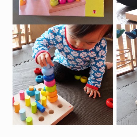
モ
モ
ー
ー
ダ
ダ
ル
ル
で
で
メ
メ
デ
デ
ィ
ィ
ア
ア
(6)
(7)
を
を
開
開
く
く
モ
モ
ー
ー