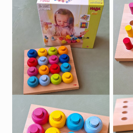
ー
ダ
ル
で
メ
デ
ィ
ア
(1)
を
開
く
モ
モ
ー
ー
ダ
ダ
ル
ル
で
で
メ
メ
デ
デ