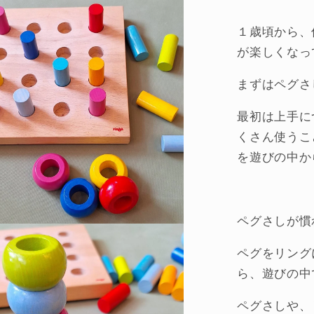
社・
ド
１歳頃から、
イ
が楽しくなっ
ツ）
の
まずはペグさ
数
量
最初は上手に
を
くさん使うこ
減
を遊びの中か
ら
す
ペグさしが慣
ペグをリング
ら、遊びの中
ペグさしや、