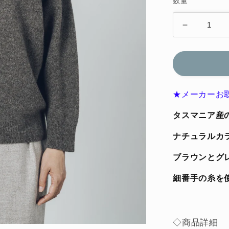
数量
格
石
徹
白
洋
品
★メーカーお
店
［カ
タスマニア産
ー
ナチュラルカ
デ
ィ
ブラウンとグ
ガ
ン］
細番手の糸を
ブ
ラ
ッ
◇商品詳細