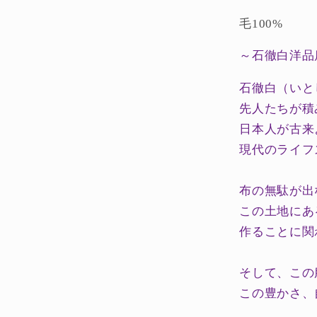
ク
メ
毛100%
リ
ノ
～石徹白洋品
杢
石徹白（いと
size1
の
先人たちが積
数
日本人が古来
量
現代のライフ
を
減
布の無駄が出
ら
この土地にあ
す
作ることに関
そして、この
この豊かさ、