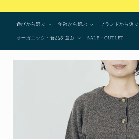
コンテ
ンツに
進む
遊びから選ぶ
年齢から選ぶ
ブランドから選ぶ
オーガニック・食品を選ぶ
SALE・OUTLET
商品情
報にス
キップ