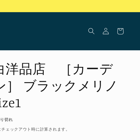
ロ
カ
グ
ー
イ
ト
ン
白洋品店 ［カーデ
ン］ ブラックメリノ
ze1
売り切れ
はチェックアウト時に計算されます。