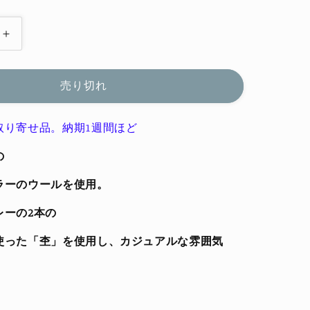
石
徹
白
売り切れ
洋
品
取り寄せ品。納期1週間ほど
店
［カ
の
ー
ラーのウールを使用。
デ
ィ
レーの2本の
ガ
ン］
使った「杢」を使用し、カジュアルな雰囲気
ブ
ラ
ッ