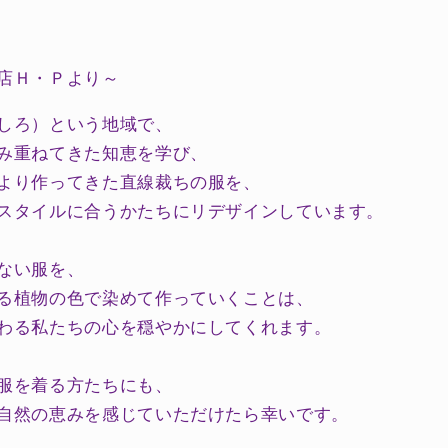
ク
メ
リ
ノ
店Ｈ・Ｐより～
杢
しろ）という地域で、
size1
の
み重ねてきた知恵を学び、
数
より作ってきた直線裁ちの服を、
量
スタイルに合うかたちにリデザインしています。
を
増
ない服を、
や
る植物の色で染めて作っていくことは、
す
わる私たちの心を穏やかにしてくれます。
服を着る方たちにも、
自然の恵みを感じていただけたら幸いです。