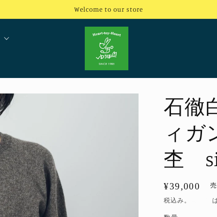
Welcome to our store
石徹
ィガ
杢 si
通
¥39,000
常
税込み。
配送料
価