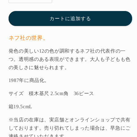
ー
ー
ナ
ナ
カートに追加する
ー
ー
モ
モ
ネフ社の世界。
ザ
ザ
イ
イ
発色の美しい12の色が調和するネフ社の代表作の一
ク
ク
つ。透明感のある表現ができます。大人も子どもも色
（小）
（小）
の美しさに魅せられます。
◆A24-
◆A24-
1b
1b
1987年に商品化。
キ
キ
ー
ー
サイズ 積木基尺 2.5cm角 36ピース
ナ
ナ
箱19.5cmL
ー
ー
（naef
（naef
※当店の在庫は、実店舗とオンラインショップで共有
社・
社・
しております。売り切れてしまった場合は、早急にご
ス
ス
連絡させていただきます。