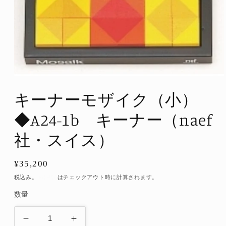
モ
ー
キーナーモザイク（小）
ダ
ル
◆A24-1b キーナー（naef
で
メ
デ
社・スイス）
ィ
ア
(1)
通
¥35,200
を
常
開
税込み。
配送料
はチェックアウト時に計算されます。
く
価
数量
格
キ
キ