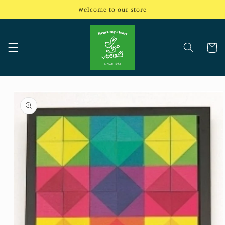
コンテ
Welcome to our store
ンツに
進む
カ
ー
ト
商品情
報にス
キップ