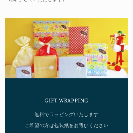
イ
イ
ス）
ス）
の
の
数
数
量
量
を
を
減
増
ら
や
す
す
GIFT WRAPPING
無料でラッピングいたします
ご希望の方は包装紙をお選びください