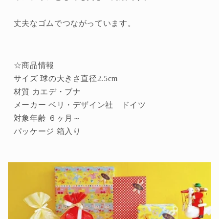
イ
イ
ツ）
ツ）
丈夫なゴムでつながっています。
の
の
数
数
量
量
を
を
☆商品情報
減
増
サイズ 球の大きさ直径2.5cm
ら
や
材質 カエデ・ブナ
す
す
メーカー ベリ・デザイン社 ドイツ
対象年齢 ６ヶ月～
パッケージ 箱入り