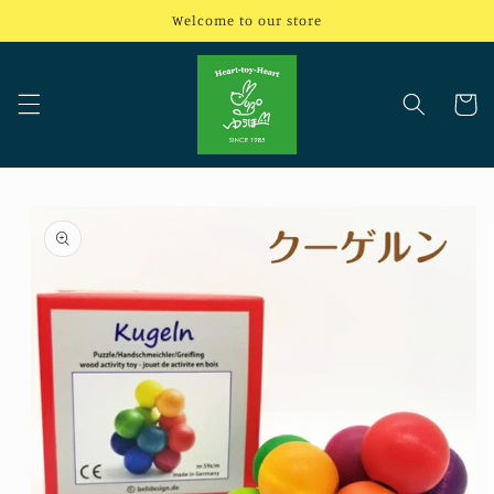
コンテ
Welcome to our store
ンツに
進む
カ
ー
ト
商品情
報にス
キップ