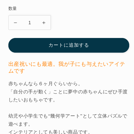
価
数量
格
ク
ク
ー
ー
ゲ
ゲ
カートに追加する
ル
ル
ン
ン
出産祝いにも最適。我が子にも与えたいアイテ
（ベ
（ベ
ムです
リ・
リ・
デ
デ
赤ちゃんなら６ヶ月ぐらいから。
ザ
ザ
「自分の手が動く」ことに夢中の赤ちゃんにぜひ手渡
イ
イ
したいおもちゃです。
ン
ン
社
社
幼児や小学生でも“幾何学アート”として立体パズルで
／
／
遊べます。
ド
ド
インテリアとしても美しい商品です。