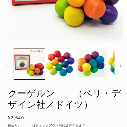
モ
ー
ダ
ル
で
メ
デ
ィ
ア
(1)
クーゲルン （ベリ・デ
を
開
ザイン社／ドイツ）
く
通
¥2,640
常
税込み。
配送料
はチェックアウト時に計算されます。