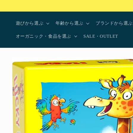
コンテ
ンツに
進む
遊びから選ぶ
年齢から選ぶ
ブランドから選ぶ
オーガニック・食品を選ぶ
SALE・OUTLET
商品情
報にス
キップ