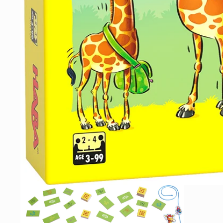
モ
ー
ダ
ル