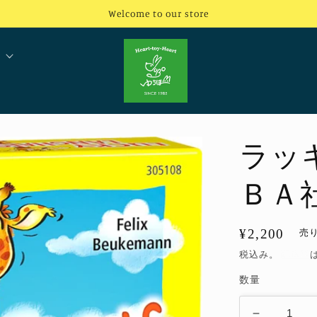
Welcome to our store
ラッ
ＢＡ
通
¥2,200
売
常
税込み。
配送料
価
数量
格