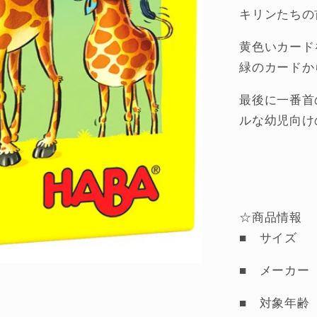
キリンたちの
を
減
黄色いカード
ら
緑のカードか
す
最後に一番首
ルな幼児向け
☆商品情報
■ サイズ 黄
■ メーカ
■ 対象年