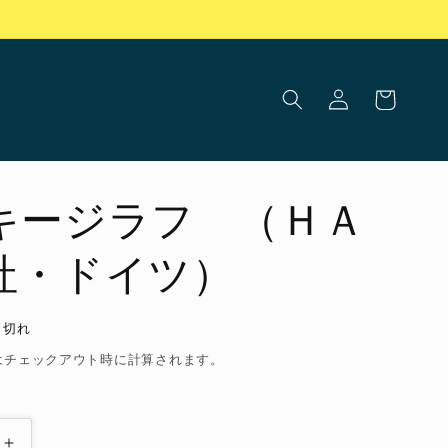
ロ
カ
グ
ー
イ
ト
ン
キージラフ （ＨＡ
社・ドイツ）
り切れ
はチェックアウト時に計算されます。