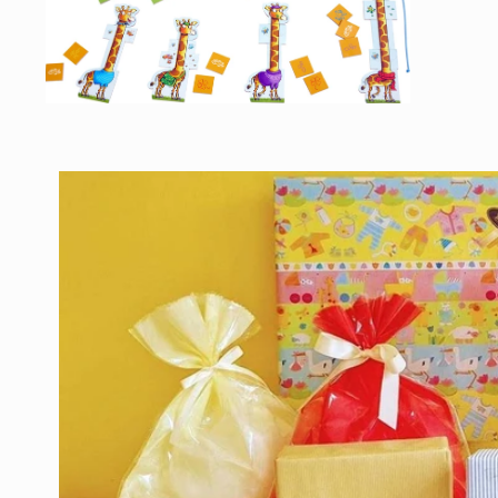
で
メ
デ
ィ
ア
(1)
モ
を
ー
開
ダ
く
ル
で
メ
デ
ィ
ア
(2)
を
開
く