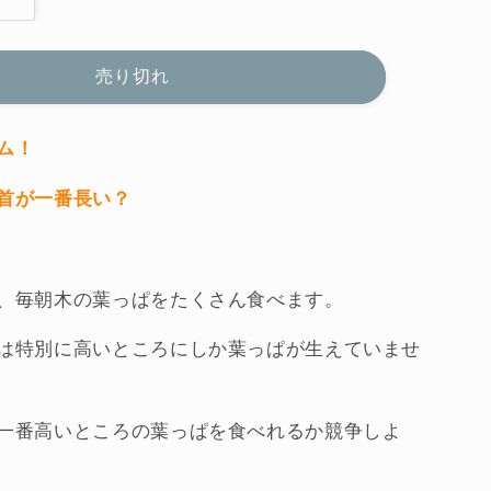
ラ
ッ
キ
売り切れ
ー
ジ
ラ
ム！
フ
首が一番長い？
（Ｈ
Ａ
Ｂ
Ａ
、毎朝木の葉っぱをたくさん食べます。
社・
ド
は特別に高いところにしか葉っぱが生えていませ
イ
ツ）
一番高いところの葉っぱを食べれるか競争しよ
の
数
量