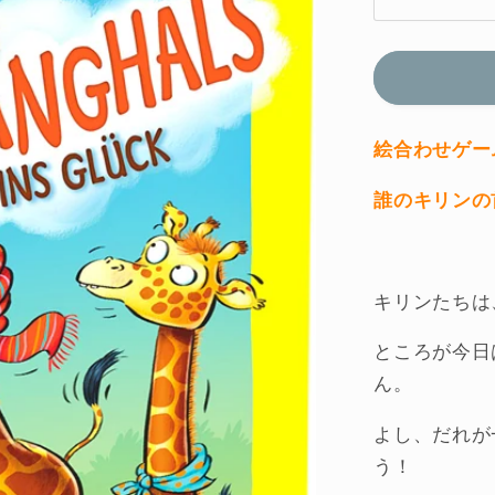
ラ
ッ
キ
ー
ジ
ラ
絵合わせゲー
フ
誰のキリンの
（Ｈ
Ａ
Ｂ
Ａ
キリンたちは
社・
ド
ところが今日
イ
ん。
ツ）
よし、だれが
の
数
う！
量