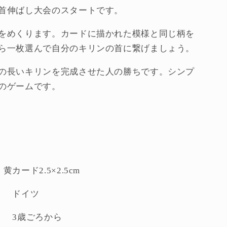
首伸ばし大会のスタートです。
を
増
をめくります。カードに描かれた模様と同じ柄を
や
ら一枚選んで自分のキリンの首に繋げましょう。
す
の長いキリンを完成させた人の勝ちです。シンプ
のゲームです。
カード2.5×2.5cm
ー ドイツ
齢 3歳ごろから