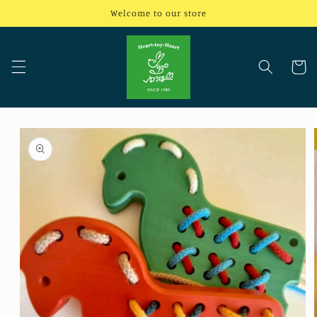
コンテ
Welcome to our store
ンツに
進む
カ
ー
ト
商品情
報にス
キップ