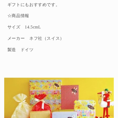
フ
フ
ギフトにもおすすめです。
（naef
（naef
社・
社・
☆商品情報
ス
ス
サイズ 14.5cmL
イ
イ
ス）
ス）
メーカー ネフ社（スイス）
の
の
数
数
製造 ドイツ
量
量
を
を
減
増
ら
や
す
す