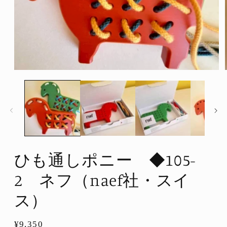
モ
ー
ダ
ル
で
メ
デ
ィ
ア
ひも通しポニー ◆105-
(1)
を
開
2 ネフ（naef社・スイ
く
ス）
通
¥9,350