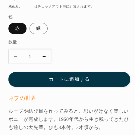
常
税込み。
配送料
はチェックアウト時に計算されます。
価
色
格
赤
緑
数量
ひ
ひ
も
も
通
通
カートに追加する
し
し
ポ
ポ
ネフの世界
ニ
ニ
ー
ー
ループや結び目を作ってみると、思いがけなく楽しい
◆105-
◆105-
ポニーが完成します。1960年代から生き残ってきたひ
2
2
も通しの大先輩。ひも3本付。3才頃から。
ネ
ネ