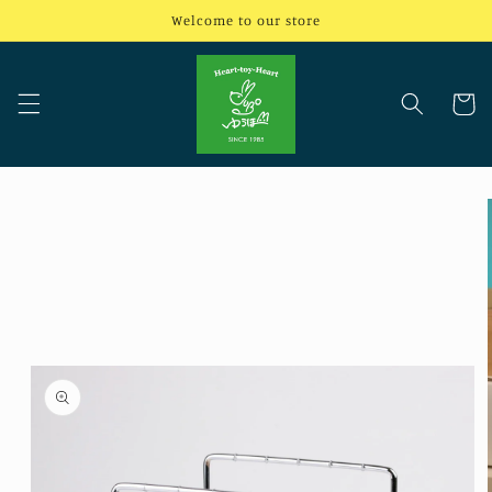
コンテ
Welcome to our store
ンツに
進む
カ
ー
ト
商品情
報にス
キップ