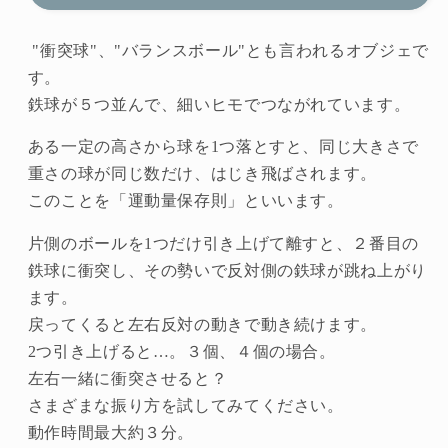
ン
ン
ス
ス
"衝突球"、"バランスボール"とも言われるオブジェで
イ
イ
す。
ン
ン
鉄球が５つ並んで、細いヒモでつながれています。
グ
グ
ある一定の高さから球を1つ落とすと、同じ大きさで
の
の
重さの球が同じ数だけ、はじき飛ばされます。
数
数
このことを「運動量保存則」といいます。
量
量
を
を
片側のボールを1つだけ引き上げて離すと、２番目の
減
増
鉄球に衝突し、その勢いで反対側の鉄球が跳ね上がり
ら
や
ます。
す
す
戻ってくると左右反対の動きで動き続けます。
2つ引き上げると…。３個、４個の場合。
左右一緒に衝突させると？
さまざまな振り方を試してみてください。
動作時間最大約３分。