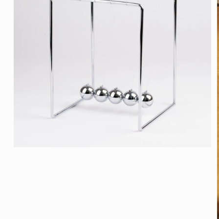
モ
ー
ダ
ル
で
メ
デ
ィ