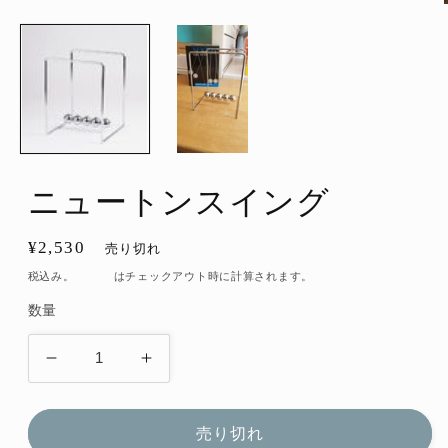
ア
(1)
を
開
く
ニュートンスイング
通
¥2,530
売り切れ
常
税込み。
配送料
はチェックアウト時に計算されます。
価
数量
格
ニ
ニ
ュ
ュ
ー
ー
売り切れ
ト
ト