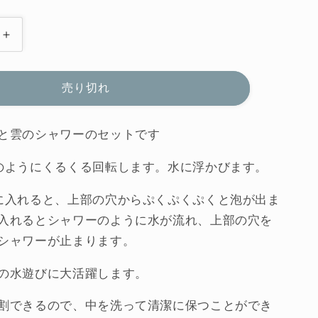
PLUI
ウ
ェ
売り切れ
ザ
ー
セ
と雲のシャワーのセットです
ッ
のようにくるくる回転します。水に浮かびます。
ト
モ
に入れると、上部の穴からぷくぷくぷくと泡が出ま
ル
入れるとシャワーのように水が流れ、上部の穴を
ー
シャワーが止まります。
ク
ス
の水遊びに大活躍します。
イ
ス
割できるので、中を洗って清潔に保つことができ
水