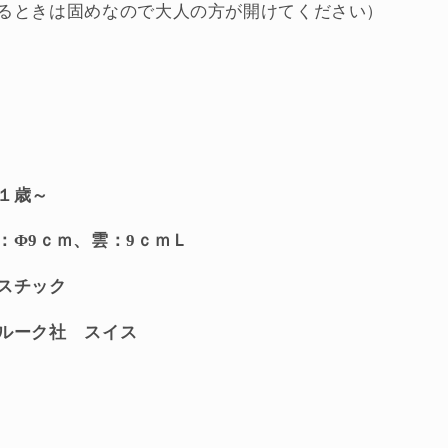
るときは固めなので大人の方が開けてください）
遊
び
シ
ャ
ワ
ー
の
１歳～
数
量
：Φ9ｃｍ、雲：9ｃｍＬ
を
増
スチック
や
ルーク社 スイス
す