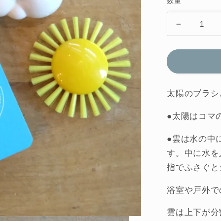
数量
格
PLUI
ウ
ェ
ザ
ー
セ
太陽のブラシ
ッ
●太陽はコマ
ト
モ
●雲は水の中
ル
す。中に水を
ー
指でふさぐと
ク
ス
浴室や戸外で
イ
ス
雲は上下が分
水