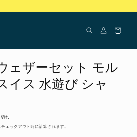
ロ
カ
グ
ー
イ
ト
ン
I ウェザーセット モル
スイス 水遊び シャ
り切れ
はチェックアウト時に計算されます。