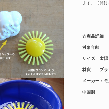
ます。（開け
遊
び
シ
ャ
ワ
☆商品詳細
ー
の
対象年齢 
数
量
サイズ 太陽
を
減
材質 プラ
ら
メーカー：モ
す
中国製