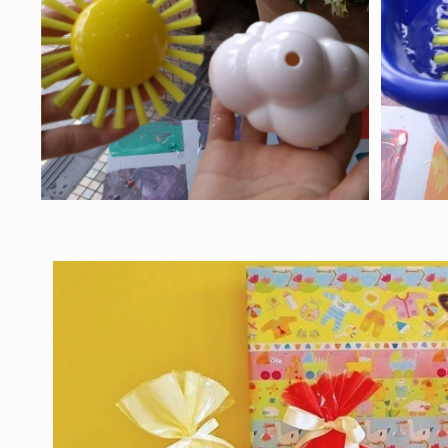
ィ
ィ
ア
ア
(2)
(3)
を
を
開
開
く
く
モ
モ
ー
ー
ダ
ダ
ル
ル
で
で
メ
メ
デ
デ
ィ
ィ
ア
ア
(4)
(5)
を
を
開
開
く
く