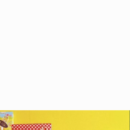
を
減
ら
す