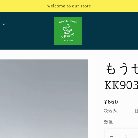
Welcome to our store
もう
KK9
通
¥660
常
税込み。
配送料
価
数量
格