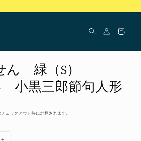
ロ
カ
グ
ー
イ
ト
ン
せん 緑（S）
03 小黒三郎節句人形
はチェックアウト時に計算されます。