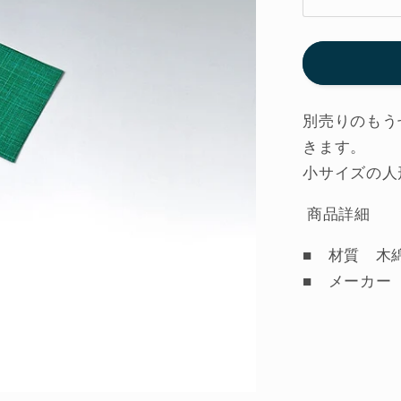
も
う
せ
ん
緑
（S）
別売りのもう
KK903
きます。
小
小サイズの人
黒
三
商品詳細
郎
■ 材質 木
節
句
■ メーカ
人
形
の
数
量