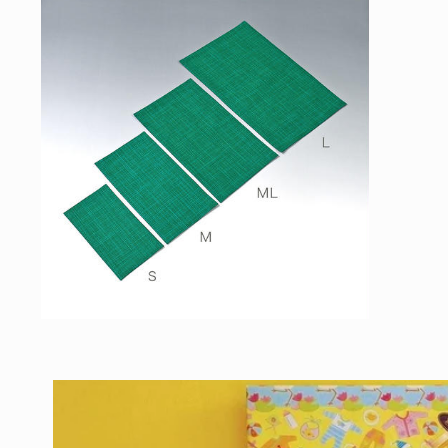
ー
ダ
ル
で
メ
デ
ィ
ア
(1)
を
開
く
モ
ー
ダ
ル
で
メ
デ