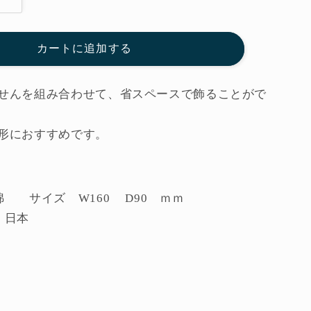
も
う
せ
カートに追加する
ん
緑
（S）
せんを組み合わせて、省スペースで飾ることがで
KK903
小
形におすすめです。
黒
三
郎
綿 サイズ W160 D90 ｍｍ
節
句
ー 日本
人
形
の
数
量