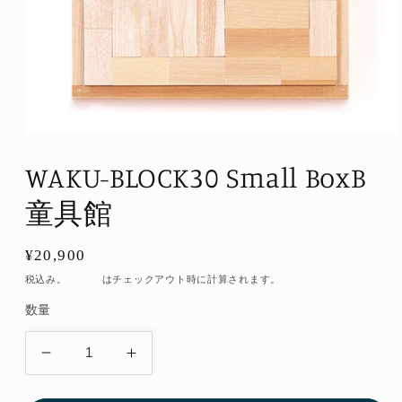
モ
ー
WAKU-BLOCK30 Small BoxB
ダ
ル
童具館
で
メ
デ
通
¥20,900
ィ
ア
常
税込み。
配送料
はチェックアウト時に計算されます。
(1)
価
を
数量
開
格
く
WAKU-
WAKU-
BLOCK30
BLOCK30
Small
Small