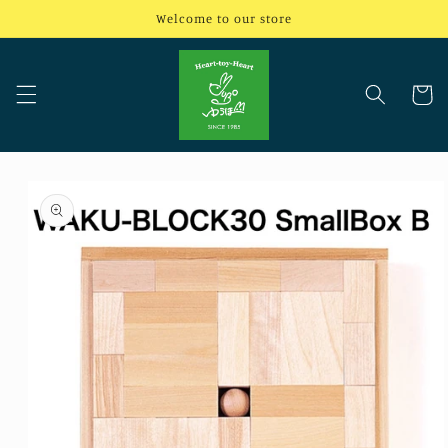
コンテ
Welcome to our store
ンツに
進む
カ
ー
ト
商品情
報にス
キップ