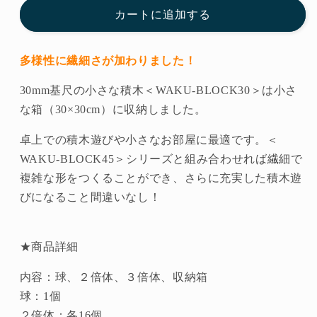
BoxB
BoxB
カートに追加する
童
童
具
具
多様性に繊細さが加わりました！
館
館
の
の
30mm基尺の小さな積木＜WAKU-BLOCK30＞は小さ
数
数
な箱（30×30cm）に収納しました。
量
量
卓上での積木遊びや小さなお部屋に最適です。＜
を
を
減
増
WAKU-BLOCK45＞シリーズと組み合わせれば繊細で
ら
や
複雑な形をつくることができ、さらに充実した積木遊
す
す
びになること間違いなし！
★商品詳細
内容：
球、２倍体、３倍体、収納箱
球：1個
２倍体：各16個