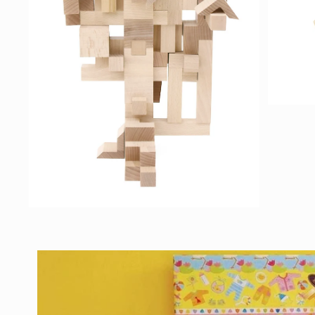
モ
ー
ダ
ル
で
メ
デ
ィ
ア
モ
(7)
ー
を
ダ
開
ル
く
で
メ
デ
ィ
ア