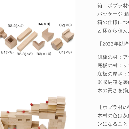
箱：ポプラ材+
パッケージ 
箱の仕様につ
と床から積ん
【2022年
側板の材：ア
底板の材：シナ
底板の厚さ：7
※収納箱を裏
木の高さを揃
【ポプラ材の
木材の色は灰
ンになること