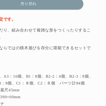
ろ
売り切れ
き
童
定です。
具
だり、組み合わせて複雑な形をつくったりするこ
館
の
。
数
ならではの積木遊びを存分に堪能できるセットで
量
を
増
や
す
、A3：16個、B1：8個、B2-2：4個、B2-3：8個、
B4：8個、C1：８個、C2：８個 パーツ計84個
基尺45mm
390×60mm
ブナ