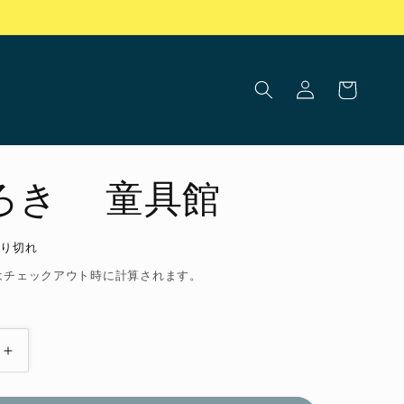
ロ
カ
グ
ー
イ
ト
ン
ろき 童具館
売り切れ
はチェックアウト時に計算されます。
こ
ど