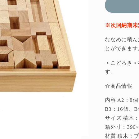
ろ
き
童
※次回納期未
具
ななめに積ん
館
の
とができます
数
＜こどろき＞
量
す。
を
減
☆商品情報
ら
す
内容 A2：8個
B3：16個、
サイズ 積木：
箱外寸：390×
材質 積木：