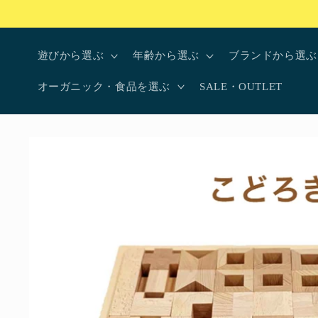
コンテ
ンツに
進む
遊びから選ぶ
年齢から選ぶ
ブランドから選ぶ
オーガニック・食品を選ぶ
SALE・OUTLET
商品情
報にス
キップ