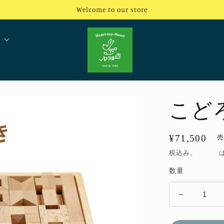
Welcome to our store
こど
通
¥71,500
常
税込み。
配送料
価
数量
格
こ
ど