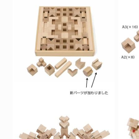
ー
ダ
ル
で
メ
デ
ィ
ア
(1)
を
開
く
モ
モ
ー
ー
ダ
ダ
ル
ル
で
で
メ
メ
デ
デ