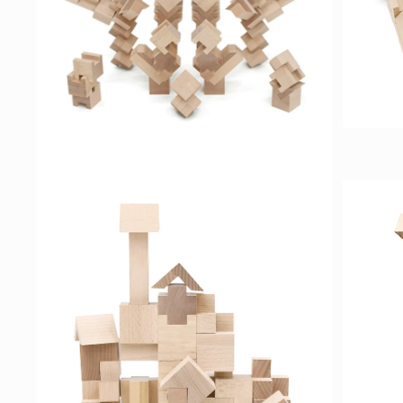
ィ
ィ
ア
ア
(2)
(3)
を
を
開
開
く
く
モ
ー
ダ
ル
モ
で
ー
メ
ダ
デ
ル
ィ
で
ア
メ
(5)
デ
を
ィ
開
ア
く
(4)
を
開
く